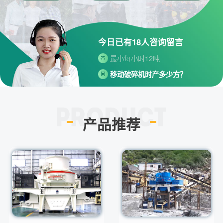
桐街与红松路交叉口中国高端矿
机生产出口基地园区
制砂机最小的产量是多少？
问
今日已有
18
人咨询留言
最小每小时12吨
答
移动破碎机时产多少方？
问
每小时30-300方的型号都有。
答
红星制砂机在环保上达标吗？
问
环保测验均达到标准
答
产品推荐
小型的制砂机类型有哪些？
问
主要有细碎机，复合破，对辊制
答
砂机，HX制砂机等
请问厂家地址在哪？
问
河南省郑州市高新技术开发区梧
答
桐街与红松路交叉口中国高端矿
机生产出口基地园区
制砂机最小的产量是多少？
问