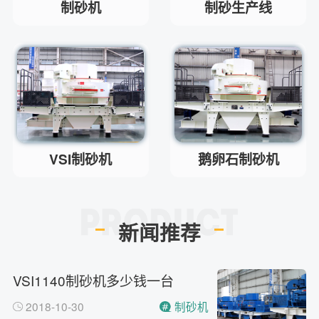
制砂机
制砂生产线
最小每小时12吨
答
移动破碎机时产多少方？
问
每小时30-300方的型号都有。
答
红星制砂机在环保上达标吗？
问
环保测验均达到标准
答
小型的制砂机类型有哪些？
问
主要有细碎机，复合破，对辊制
答
砂机，HX制砂机等
VSI制砂机
鹅卵石制砂机
新闻推荐
VSI1140制砂机多少钱一台
2018-10-30
制砂机