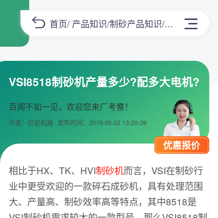
首页
/
产品知识
/
制砂产品知识
/正文
VSI8518制砂机产量多少?配多大电机?
百闻不如一见，欢迎您来厂考察！
作者：红星机器
发布时间：2019-05-22 13:20:39
优惠报价
相比于HX、TK、HVI
制砂机
而言，VSI在制砂行
业中更受欢迎的一款碎石成砂机，具有处理范围
大、产量高、制砂效率高等特点，其中8518是
VSI制砂机需求较大的一款型号，那么VSI8518制