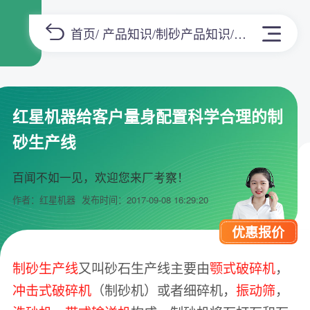
首页
/
产品知识
/
制砂产品知识
/正文
红星机器给客户量身配置科学合理的制
砂生产线
百闻不如一见，欢迎您来厂考察！
作者：红星机器
发布时间：2017-09-08 16:29:20
优惠报价
制砂生产线
又叫砂石生产线主要由
颚式破碎机
，
冲击式破碎机
（制砂机）或者细碎机，
振动筛
，