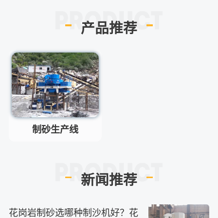
红星制砂机在环保上达标吗？
问
环保测验均达到标准
答
产品推荐
小型的制砂机类型有哪些？
问
主要有细碎机，复合破，对辊制
答
砂机，HX制砂机等
请问厂家地址在哪？
问
河南省郑州市高新技术开发区梧
答
桐街与红松路交叉口中国高端矿
机生产出口基地园区
制砂机最小的产量是多少？
问
制砂生产线
最小每小时12吨
答
移动破碎机时产多少方？
问
每小时30-300方的型号都有。
答
新闻推荐
红星制砂机在环保上达标吗？
问
环保测验均达到标准
答
小型的制砂机类型有哪些？
问
花岗岩制砂选哪种制沙机好？花
答