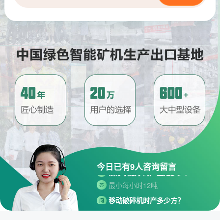
请问厂家地址在哪？
问
河南省郑州市高新技术开发区梧
答
桐街与红松路交叉口中国高端矿
机生产出口基地园区
今日已有
9
人咨询留言
制砂机最小的产量是多少？
问
最小每小时12吨
答
移动破碎机时产多少方？
问
每小时30-300方的型号都有。
答