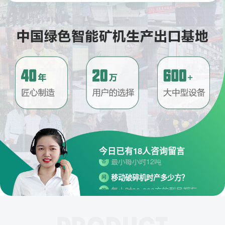
请问厂家地址在哪？
问
河南省郑州市高新技术开发区梧
答
桐街与红松路交叉口中国高端矿
机生产出口基地园区
制砂机最小的产量是多少？
问
最小每小时12吨
今日已有
18
人咨询留言
答
移动破碎机时产多少方？
问
每小时30-300方的型号都有。
答
红星制砂机在环保上达标吗？
问
环保测验均达到标准
答
小型的制砂机类型有哪些？
问