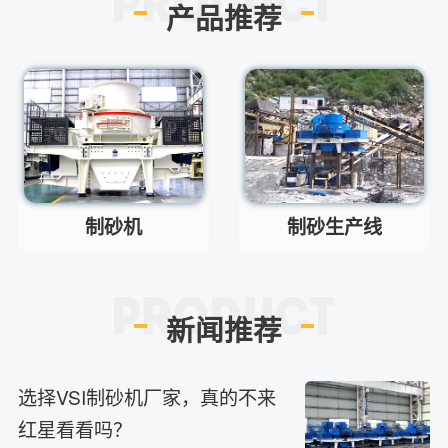
产品推荐
主要有细碎机，复合破，对辊制
答
砂机，HX制砂机等
请问厂家地址在哪？
问
河南省郑州市高新技术开发区梧
答
桐街与红松路交叉口中国高端矿
机生产出口基地园区
制砂机最小的产量是多少？
问
最小每小时12吨
答
制砂机
制砂生产线
移动破碎机时产多少方？
问
每小时30-300方的型号都有。
答
红星制砂机在环保上达标吗？
问
新闻推荐
环保测验均达到标准
答
小型的制砂机类型有哪些？
问
主要有细碎机，复合破，对辊制
答
选择VSI制砂机厂家，真的不来
砂机，HX制砂机等
红星看看吗？